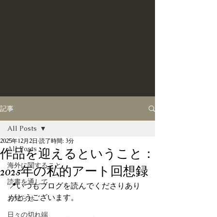
記事
All Posts
2025年12月2日
読了時間: 3分
All Posts
作品を迎えるということ：
海外に関すること
2025年の私的アート回想録
読書を通して
📍いつもブログを読んでくださりあり
がとうございます。
お知らせ
日々の切れ端