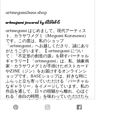
artmegumi.base.shop
artmegumi powered by BASE
artmegumi はじめまして。現代アーティス
ト、カラサワメグミ（Megumi Karasawa）
です。この度は、私のショップ
「artmegumi」へお越しくださり、誠にあり
がとうございます。【 artmegumi につい
て：『不定形の創造の源』を耕すバーチャル
ギャラリー】「artmegumi」は、私、抽象画
家・カラサワメグミが手掛けたポストカード
やZINE（ジン）をお届けするオンラインシ
ョップです。BASEショップは、好きな時に
ふらっと立ち寄っていただける「バーチャル
なギャラリー」をイメージしています。私の
作品を通して、日々の喧騒から離れ、心ほぐ
れる「余白の時間」を味わっていただけたら
幸いです。【作品に込めた想い：揺らぎと創
造の探求】私は常に「何者でもない自分」と
いう感覚と、創作への初心者のような不安や
恐怖を抱えながら作品と向き合っています。
しかし、その一方で、物事に対する鋭い観察
力と繊細な感情を大切に、自身の個人的な記
憶を耕すように作品を生み出しています。ア