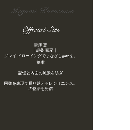
Megumi Karasawa
Official Site
唐澤 恵
｜越谷 画家｜
gaze
を
。​グレイ ドローイングでまなざし
探求
記憶と内面の風景を紡ぎ
。困難を表現で乗り越えるレジリエンス
の物語を発信
.