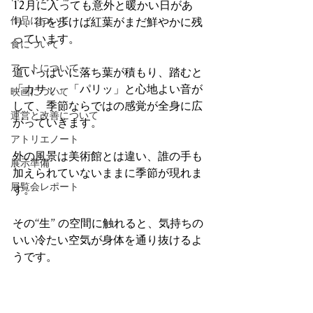
12月に入っても意外と暖かい日があ
作品について
り、街を歩けば紅葉がまだ鮮やかに残
っています。
食について
アートについて
道いっぱいに落ち葉が積もり、踏むと
「カサッ」「パリッ」と心地よい音が
映画について
して、季節ならではの感覚が全身に広
運営と改善について
がっていきます。
アトリエノート
外の風景は美術館とは違い、誰の手も
展示準備
加えられていないままに季節が現れま
展覧会レポート
す。
その“生” の空間に触れると、気持ちの
いい冷たい空気が身体を通り抜けるよ
うです。