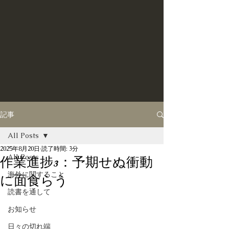
記事
All Posts
2025年8月20日
読了時間: 3分
All Posts
作業進捗3：予期せぬ衝動
海外に関すること
に面食らう
読書を通して
お知らせ
日々の切れ端