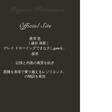
Megumi Karasawa
Official Site
唐澤 恵
｜越谷 画家｜
gaze
を
。​グレイ ドローイングでまなざし
探求
記憶と内面の風景を紡ぎ
。困難を表現で乗り越えるレジリエンス
の物語を発信
.