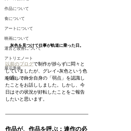
作品について
食について
アートについて
映画について
灰色を見つけて仕事が軌道に乗った日。
運営と改善について
アトリエノート
以前のブログ
で制作が捗らずに悶々と
展示準備
していましたが、グレイ=灰色という色
を通して自分自身の「弱点」を認識し
展覧会レポート
たことをお話ししました。しかし、今
日はその状況が好転したことをご報告
したいと思います。
作品が、作品を呼ぶ：連作の必