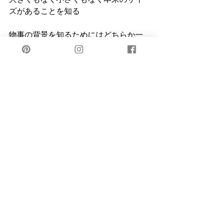
ズがあることを知る
物事の背景を知るためにはどちらか一
方の判断だけでなく、反対の意見や言
説に積極的にコミットし、一時的な感
情に身を委ねず、物事の本来のサイズ
を知ることであり、見えていないもの
に想像を広げ冷静な態度でゼロから判
断をつくることだ
今日もおつかれさまでした、明日は回
復して元気で過ごせますように
Megumi Karasawa
日々の切れ端
毎日書く
Megumi Karasawa 日課
Megumi Karasawa 継続
読書について
日々の切れ端
読書を通して