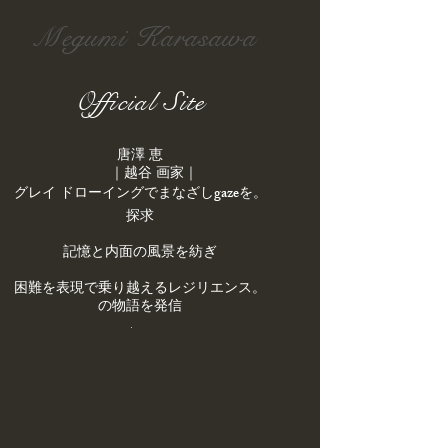
Megumi Karasawa
Official Site
唐澤 恵
｜越谷 画家｜
gaze
を
。​グレイ ドローイングでまなざし
探求
記憶と内面の風景を紡ぎ
。困難を表現で乗り越えるレジリエンス
の物語を発信
.