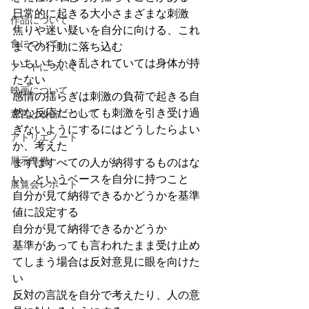
日常的に起きる大小さまざまな刺激
作品について
焦りや迷い疑いを自分に向ける、これ
食について
までの行動に落ち込む
いちいちかき乱されていては身体が持
アートについて
たない
映画について
感情の揺らぎは刺激の負荷で起きる自
然な反応だとしても刺激を引き受け過
運営と改善について
ぎないようにするにはどうしたらよい
アトリエノート
か、考えた
展示準備
まずはすべての人が納得するものはな
い。というベースを自分に持つこと
展覧会レポート
自分が見て納得できるかどうかを基準
値に設定する
自分が見て納得できるかどうか
基準があっても言われたまま受け止め
てしまう場合は反対意見に眼を向けた
い
反対の言説を自分で考えたり、人の意