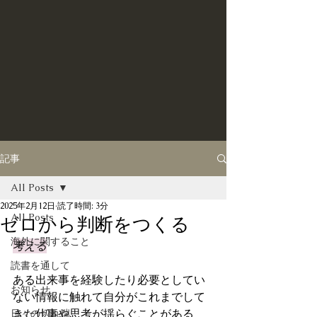
記事
All Posts
2025年2月12日
読了時間: 3分
All Posts
ゼロから判断をつくる
海外に関すること
考える
読書を通して
ある出来事を経験したり必要としてい
お知らせ
ない情報に触れて自分がこれまでして
きた仕事や思考が揺らぐことがある
日々の切れ端