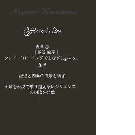
Megumi Karasawa
Official Site
唐澤 恵
｜越谷 画家｜
gaze
を
。​グレイ ドローイングでまなざし
探求
記憶と内面の風景を紡ぎ
。困難を表現で乗り越えるレジリエンス
の物語を発信
.