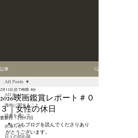
記事
All Posts
2月11日
読了時間: 4分
All Posts
2026映画鑑賞レポート＃０
海外に関すること
３｜女性の休日
読書を通して
更新日：
2月12日
📍いつもブログを読んでくださりあり
お知らせ
がとうございます。
日々の切れ端