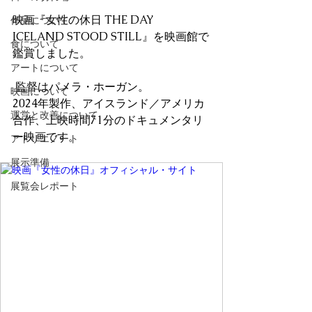
映画『女性の休日 THE DAY 
作品について
ICELAND STOOD STILL』を映画館で
食について
鑑賞しました。
アートについて
 監督はパメラ・ホーガン。
映画について
2024年製作、アイスランド／アメリカ
運営と改善について
合作、上映時間71分のドキュメンタリ
ー映画です。
アトリエノート
展示準備
展覧会レポート