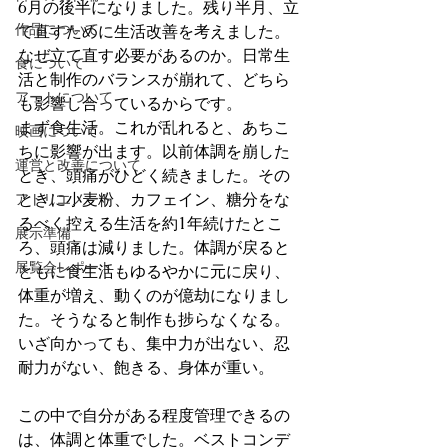
6月の後半になりました。残り半月、立
作品について
て直すために生活改善を考えました。
なぜ立て直す必要があるのか。日常生
食について
活と制作のバランスが崩れて、どちら
アートについて
も影響し合っているからです。
まず食生活。これが乱れると、あちこ
映画について
ちに影響が出ます。以前体調を崩した
運営と改善について
とき、頭痛がひどく続きました。その
ときに小麦粉、カフェイン、糖分をな
アトリエノート
るべく控える生活を約1年続けたとこ
展示準備
ろ、頭痛は減りました。体調が戻ると
展覧会レポート
ともに食生活もゆるやかに元に戻り、
体重が増え、動くのが億劫になりまし
た。そうなると制作も捗らなくなる。
いざ向かっても、集中力が出ない、忍
耐力がない、飽きる、身体が重い。
この中で自分がある程度管理できるの
は、体調と体重でした。ベストコンデ