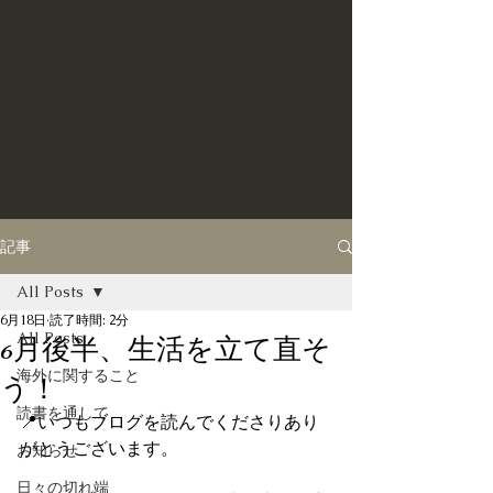
記事
All Posts
6月18日
読了時間: 2分
All Posts
6月後半、生活を立て直そ
海外に関すること
う！
読書を通して
📍いつもブログを読んでくださりあり
がとうございます。
お知らせ
日々の切れ端