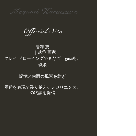
Megumi Karasawa
Official Site
唐澤 恵
｜越谷 画家｜
gaze
を
。​グレイ ドローイングでまなざし
探求
記憶と内面の風景を紡ぎ
。困難を表現で乗り越えるレジリエンス
の物語を発信
.