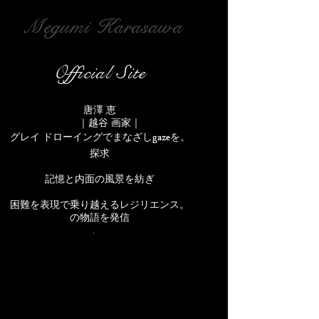
Megumi Karasawa
Official Site
唐澤 恵
｜越谷 画家｜
gaze
を
。​グレイ ドローイングでまなざし
探求
記憶と内面の風景を紡ぎ
。困難を表現で乗り越えるレジリエンス
の物語を発信
.