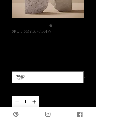
SKU： 364215376135199
商品名
価
￥85
格
サイズ
*
数量
*
カートに追加する