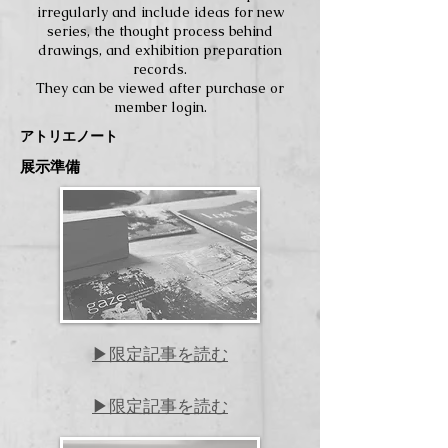
irregularly and include ideas for new
series, the thought process behind
drawings, and exhibition preparation
records.
They can be viewed after purchase or
member login.
​アトリエノート
​展示準備
▶限定記事を読む
▶限定記事を読む