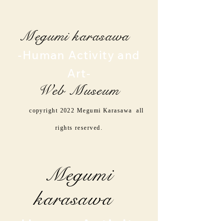
Megumi karasawa
-Human Activity and
Art-
Web Museum
copyright 2022 Megumi Karasawa all
rights reserved.
Megumi
karasawa