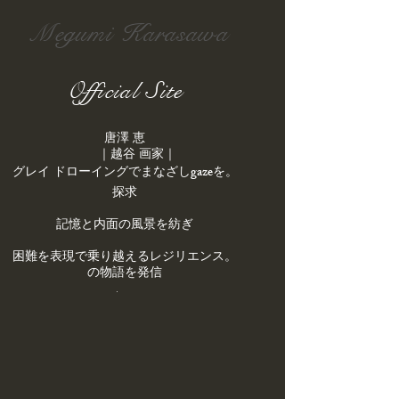
Megumi Karasawa
Official Site
唐澤 恵
｜越谷 画家｜
gaze
を
。​グレイ ドローイングでまなざし
探求
記憶と内面の風景を紡ぎ
。困難を表現で乗り越えるレジリエンス
の物語を発信
.