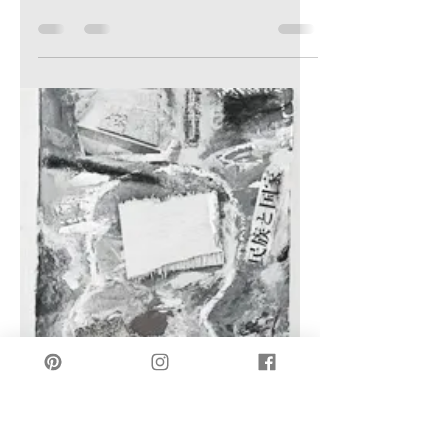
制作のすべてが、個展に繋がっていま
す。 「完璧な不完全」という新たな気
づき。 グレイとの対話から始まった制
作の連鎖。 過去と現在が交錯する「ロ
スト・ペインティング」。 これまでの
私の思考の軌跡を、総集編としてまと
めました。ぜひご覧ください。