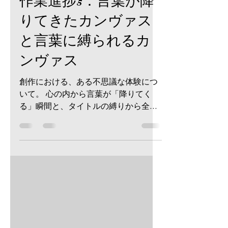
-
2025年8月23日
読了時間: 3分
作業進捗5：言葉が降
りてきたカンヴァス
と言葉に縛られるカ
ンヴァス
創作における、ある不思議な体験につ
いて。 心の内から言葉が「降りてく
る」瞬間と、タイトルの縛りから全て
を「白に戻す」瞬間。 現代美術の「消
去」という概念と、私の制作が重なり
合った時、見えてきたものとは。