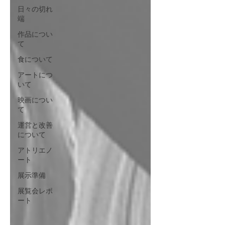
日々の切れ
端
作品につい
て
食について
アートにつ
いて
映画につい
て
運営と改善
について
アトリエノ
ート
展示準備
展覧会レポ
ート