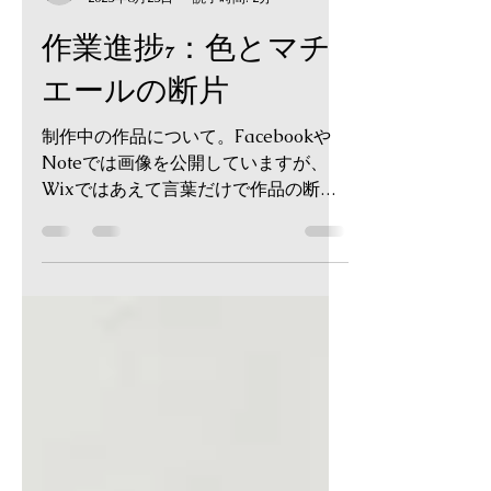
-
2025年8月25日
読了時間: 2分
作業進捗7：色とマチ
エールの断片
制作中の作品について。Facebookや
Noteでは画像を公開していますが、
Wixではあえて言葉だけで作品の断片
を語ります。 画像がないからこそ見え
てくる、筆跡や絵具の質感。 そして、
そこに隠された制作の物語とは？