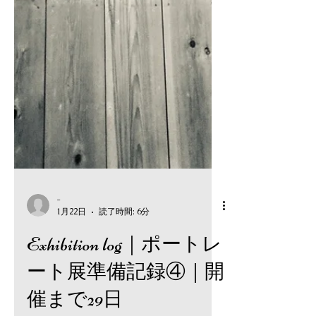
-
1月22日
読了時間: 6分
Exhibition log｜ポートレ
ート展準備記録④｜開