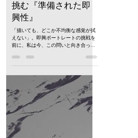
-
2025年7月5日
読了時間: 6分
アーティストの問
い：不均衡な現実に
挑む『準備された即
興性』
「描いても、どこか不均衡な感覚が拭
えない」。即興ポートレートの挑戦を
前に、私は今、この問いと向き合って
います。慣れた紙か、新しい紙か。こ
のジレンマは、「挑戦と安定のバラン
ス」という普遍的なテーマに繋がりま