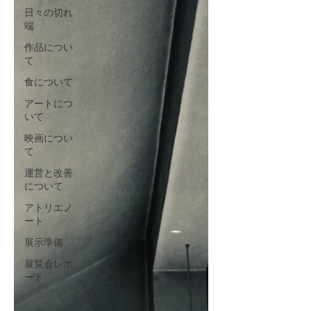
日々の切れ
端
作品につい
て
食について
アートにつ
いて
映画につい
て
運営と改善
について
アトリエノ
ート
展示準備
展覧会レポ
ート