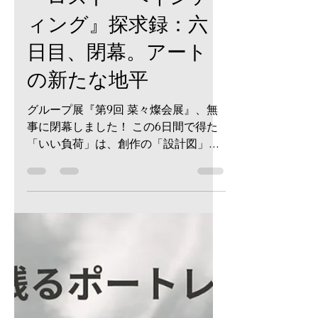
-
2025年7月21日
読了時間: 5分
『ロスト・ペインテ
ィング』探求録：六
日目、閉幕。アート
の新たな地平
グループ展『第9回 菜々燦会展』、無
事に閉幕しました！ この6日間で得た
「いい負荷」は、創作の「設計図」
に。悔しさも反抗心も、心理学で言う
「昇華」を経て、私のアートの「栄養
源」となりました。 次なる「個展」
へ。この展覧会が私に何をもたらした