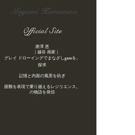
Megumi Karasawa
Official Site
唐澤 恵
｜越谷 画家｜
gaze
を
。​グレイ ドローイングでまなざし
探求
記憶と内面の風景を紡ぎ
。困難を表現で乗り越えるレジリエンス
の物語を発信
.