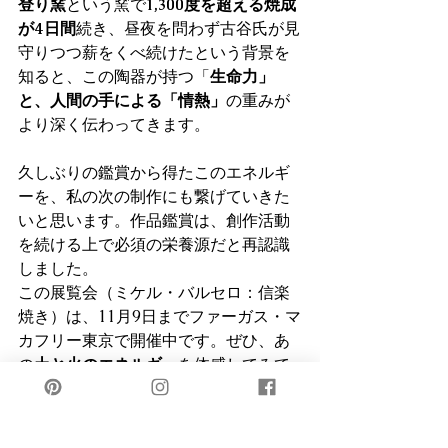
登り窯
という窯で
1,300度を超える焼成
が4日間
続き、昼夜を問わず古谷氏が見
守りつつ薪をくべ続けたという背景を
知ると、この陶器が持つ「
生命力」
と、人間の手による「情熱」
の重みが
より深く伝わってきます。
久しぶりの鑑賞から得たこのエネルギ
ーを、私の次の制作にも繋げていきた
いと思います。作品鑑賞は、創作活動
を続ける上で必須の栄養源だと再認識
しました。
この展覧会（ミケル・バルセロ：信楽
焼き）は、11月9日までファーガス・マ
カフリー東京で開催中です。ぜひ、あ
の
土と火のエネルギー
を体感してみて
ください。
参考：Fergus McCaffrey『ミケル・バ