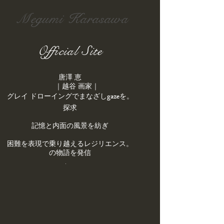
Megumi Karasawa
Official Site
唐澤 恵
｜越谷 画家｜
gaze
を
。​グレイ ドローイングでまなざし
探求
記憶と内面の風景を紡ぎ
。困難を表現で乗り越えるレジリエンス
の物語を発信
.