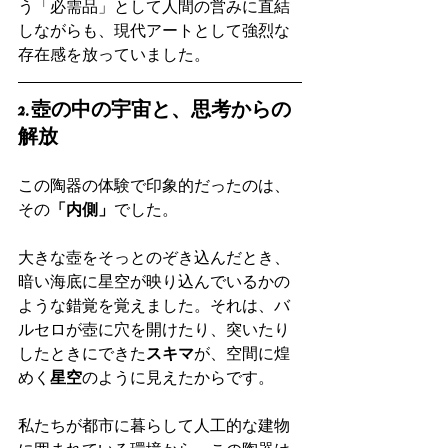
う「必需品」として人間の営みに直結
しながらも、現代アートとして強烈な
存在感を放っていました。
2. 壺の中の宇宙と、思考からの
解放
この陶器の体験で印象的だったのは、
その
「内側」
でした。
大きな壺をそっとのぞき込んだとき、
暗い海底に星空が映り込んでいるかの
ような錯覚を覚えました。それは、バ
ルセロが壺に穴を開けたり、突いたり
したときにできた
スキマ
が、空間に煌
めく
星空
のように見えたからです。
私たちが都市に暮らして人工的な建物