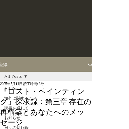
記事
All Posts
2025年7月13日
読了時間: 3分
All Posts
『ロスト・ペインティン
海外に関すること
グ』探求録：第三章 存在の
読書を通して
再構築とあなたへのメッ
お知らせ
セージ
日々の切れ端