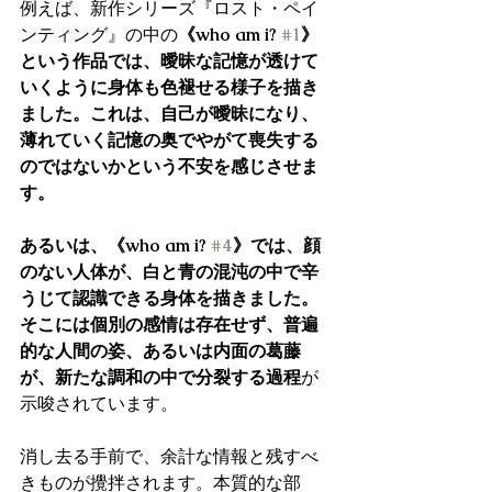
例えば、新作シリーズ『ロスト・ペイ
ンティング』の中の
《who am i? 
#1
》
という作品では、曖昧な記憶が透けて
いくように身体も色褪せる様子を描き
ました。これは、自己が曖昧になり、
薄れていく記憶の奥でやがて喪失する
のではないかという不安を感じさせま
す。
あるいは、《who am i? 
#4
》では、顔
のない人体が、白と青の混沌の中で辛
うじて認識できる身体を描きました。
そこには個別の感情は存在せず、普遍
的な人間の姿、あるいは内面の葛藤
が、新たな調和の中で分裂する過程
が
示唆されています。
消し去る手前で、余計な情報と残すべ
きものが攪拌されます。本質的な部