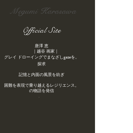
Megumi Karasawa
Official Site
唐澤 恵
｜越谷 画家｜
gaze
を
。​グレイ ドローイングでまなざし
探求
記憶と内面の風景を紡ぎ
。困難を表現で乗り越えるレジリエンス
の物語を発信
.