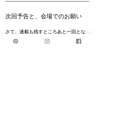
次回予告と、会場でのお願い
さて、連載も残すところあと一回とな
りました。最終章となる次回は、これ
までの内容を総括し、私の作品が最終
的に目指すものを、改めて皆さんにお
伝えしたいと思います。どうぞご期待
ください。
展覧会は
7月15日(火)から20日(日)ま
で、柏壁市民センター2Fギャラリー
で
開催されます。私は
全日在廊予定
です
ので、ぜひお越しいただき、作品を直
にご覧頂けると幸いです。
どうぞ宜しくお願いします。