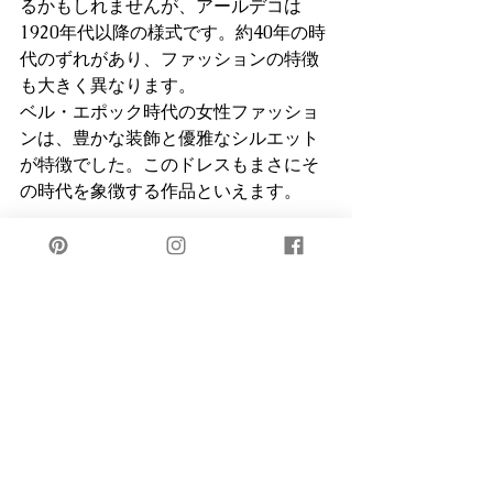
るかもしれませんが、アールデコは
1920年代以降の様式です。約40年の時
代のずれがあり、ファッションの特徴
も大きく異なります。
ベル・エポック時代の女性ファッショ
ンは、豊かな装飾と優雅なシルエット
が特徴でした。このドレスもまさにそ
の時代を象徴する作品といえます。
コルセットが生み出した驚異の
ウエスト
展示されている実物のドレスを見て、
そのウエストの細さに胃まで収縮して
しまうような恐怖を覚えました。
この極端なまでに華奢なウエストライ
ンは、コルセットを着用していたこと
の証です。
19世紀後半、上流階級の女性にとって