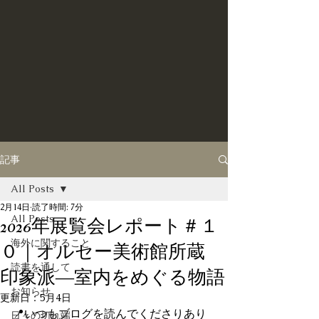
記事
All Posts
2月14日
読了時間: 7分
All Posts
2026年展覧会レポート＃１
海外に関すること
０｜オルセー美術館所蔵
読書を通して
印象派―室内をめぐる物語
お知らせ
更新日：
5月4日
📍いつもブログを読んでくださりあり
日々の切れ端