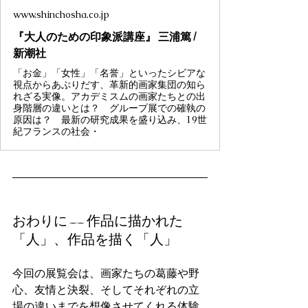
www.shinchosha.co.jp
『大人のための印象派講座』 三浦篤 |
新潮社
「お金」「女性」「名誉」といったシビアな
視点からあぶりだす、革新的画家集団の知ら
れざる実像。アカデミスムの画家たちとの出
身階層の違いとは？ グループ展での確執の
原因は？ 最新の研究成果を盛り込み、19世
紀フランスの社会・
おわりに —— 作品に描かれた
「人」、作品を描く「人」
今回の展覧会は、画家たちの葛藤や野
心、友情と決裂、そしてそれぞれの立
場の違いまでを想像させてくれる体験