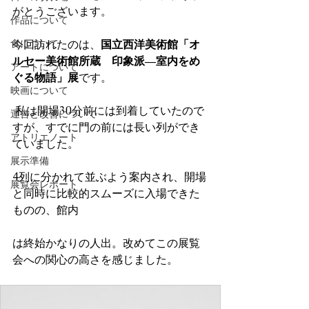
がとうございます。
作品について
食について
今回訪れたのは、
国立西洋美術館「オ
ルセー美術館所蔵 印象派―室内をめ
アートについて
ぐる物語」展
です。
映画について
 私は開場30分前には到着していたので
運営と改善について
すが、すでに門の前には長い列ができ
アトリエノート
ていました。
展示準備
4列に分かれて並ぶよう案内され、開場
展覧会レポート
と同時に比較的スムーズに入場できた
ものの、館内
は終始かなりの人出。改めてこの展覧
会への関心の高さを感じました。