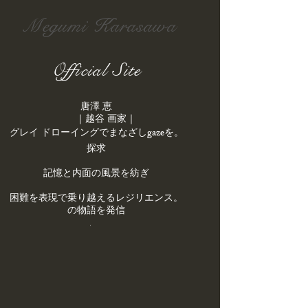
Megumi Karasawa
Official Site
唐澤 恵
｜越谷 画家｜
gaze
を
。​グレイ ドローイングでまなざし
探求
記憶と内面の風景を紡ぎ
。困難を表現で乗り越えるレジリエンス
の物語を発信
.