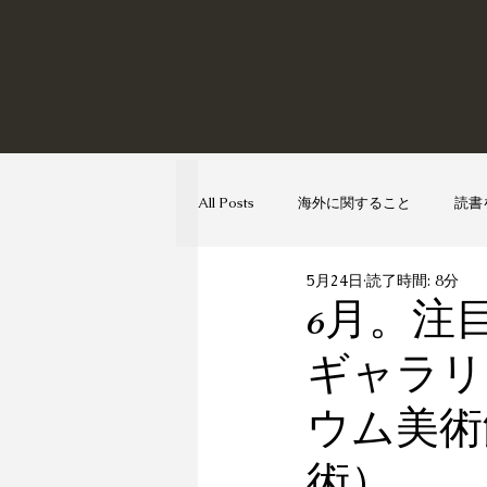
All Posts
海外に関すること
読書
5月24日
読了時間: 8分
映画について
運営と改善につい
6月。注
ギャラリ
ウム美術
術）