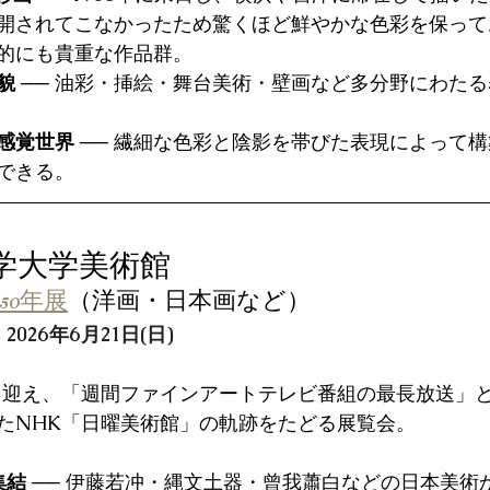
開されてこなかったため驚くほど鮮やかな色彩を保って
的にも貴重な作品群。
貌
 ── 油彩・挿絵・舞台美術・壁画など多分野にわた
感覚世界
 ── 繊細な色彩と陰影を帯びた表現によって
できる。
大学大学美術館
50年展
（洋画・日本画など）
- 2026年6月21日(日)
0年を迎え、「週間ファインアートテレビ番組の最長放送」
たNHK「日曜美術館」の軌跡をたどる展覧会。
集結
 ── 伊藤若冲・縄文土器・曾我蕭白などの日本美術