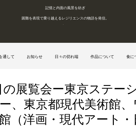
記憶と内面の風景を紡ぎ
。困難を表現で乗り越えるレジリエンスの物語を発信
.
を通して
お知らせ
日々の切れ端
作品について
食に
て
アトリエノート
展示準備
展覧会レポート
目の展覧会ー東京ステー
ー、東京都現代美術館、
館（洋画・現代アート・