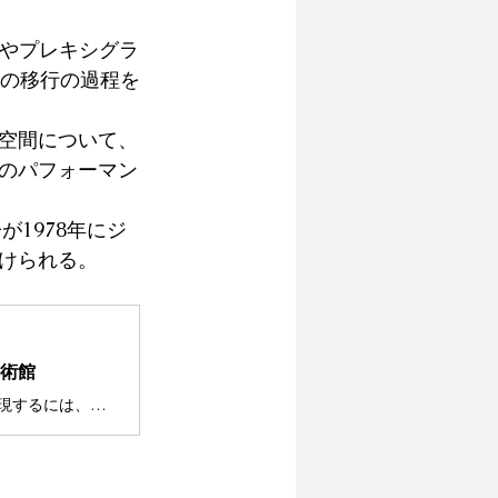
ムやプレキシグラ
への移行の過程を
た空間について、
のパフォーマン
が1978年にジ
けられる。 
美術館
ジャッドの作品は「ふんわりしたもの」を排除しようとする。でもそれを実現するには、作家の采配や人間的な感覚がどうしても必要になる——その逆説が、今回いちばん残りました。AIが「形」を作れる時代に、人が動いて考えて実践しながらでなければ生まれないものとは何か。