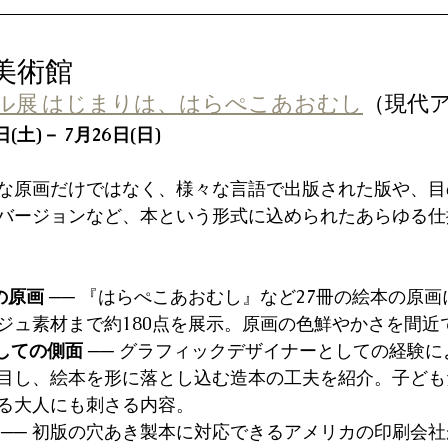
代美術館
ル展 はじまりは、はらぺこあおむし
（現代
(土)－ 7月26日(日)
な原画だけではなく、様々な言語で出版された版や、目
バージョンなど、本という形式に込められたあらゆる仕
点の原画
 ── 『はらぺこあおむし』など27冊の絵本の原
ジュ素材まで約180点を展示。原画の色鮮やかさを間近
しての側面
 ── グラフィックデザイナーとしての経験
目し、絵本を形に落とし込む造本の工夫を紹介。子ども
る大人にも刺さる内容。 
 ── 初版の穴あき製本に対応できるアメリカの印刷会