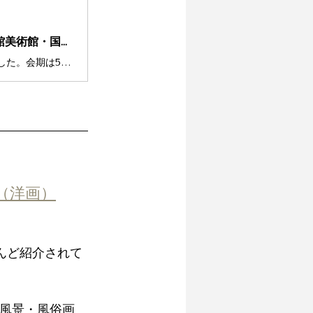
5月に行きたい展覧会ー国立近代美術館・府中市美術館・三菱一号館美術館・国立西洋美術館（5月中に閉会する展覧会中心に）
毎月恒例、2026年5月にどうしても見ておきたい美術展をピックアップしました。会期は5月中の展覧会に限り、優先して見に行く予定です。皆さんはどの展覧会に興味がありますか？既に見に行った展覧会があれば教えてください。
（洋画）
んど紹介されて
た風景・風俗画