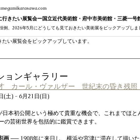
.megumikarasawa.com
行きたい展覧会をピックアップしています。
ーションギャラリー
才　カール・ヴァルザー　世紀末の昏き残照
日(土) - 6月21日(日)
作が日本初公開という極めて貴重な機会で、これまでほと
ーの芸術世界を包括的に鑑賞できます。 
彩画
 ── 1908年に来日し、横浜や宮津に滞在して描い