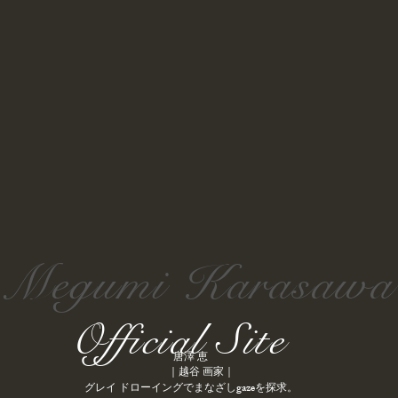
Megumi Karasawa
Official Site
唐澤 恵
｜越谷 画家｜
gaze
を探求
。​グレイ ドローイングでまなざし