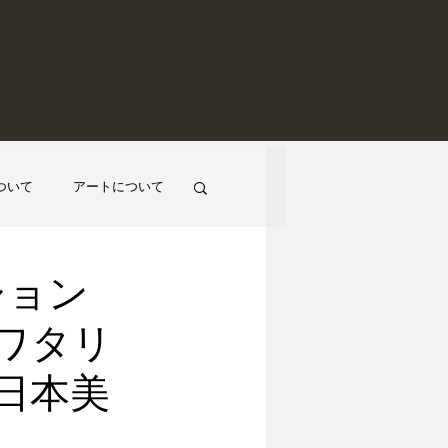
ついて
アートについて
ション
ワタリ
日本美