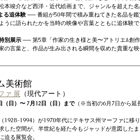
松本竣介など西洋・近代絵画まで、ジャンルを超えた名
よる追体験
 ── 番組が50年間で積み重ねてきた名品を
ように語られたかを当時の映像や言葉とともに追体験で
特別展示
 ── 第5章「作家の生き様と美〜アトリエ&創
家の言葉と、作品が生み出される瞬間を収めた貴重な映
ウム美術館
ファ 展
（現代アート）
5日（日）〜
7月12日（日）まで
（※当初の6月7日から延
1928-1994）が1970年代にテキサス州マーファに移
求した空間が、半世紀を経た今もジャッドが意図したま
に迫る展覧会。