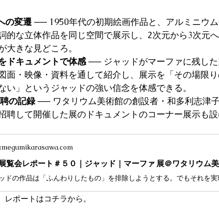
への変遷
 ── 1950年代の初期絵画作品と、アルミニウ
詞的な立体作品を同じ空間で展示し、2次元から3次元
が大きな見どころ。 
をドキュメントで体感
 ── ジャッドがマーファに残し
図面・映像・資料を通して紹介し、展示を「その場限り
ない」というジャッドの強い信念を体感できる。
招聘の記録
 ── ワタリウム美術館の創設者・和多利志津子
招聘して開催した展のドキュメントのコーナー展示も設
.megumikarasawa.com
26展覧会レポート＃５０｜ジャッド｜マーファ 展＠ワタリウム
た。レポートはコチラから。