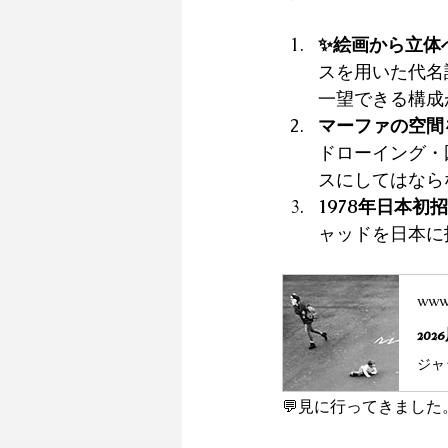
✨絵画から立体
スを用いた代名
一望できる構成
マーファの空間
ドローイング・
スにしてはなら
1978年日本初
ャッドを日本に
www
20
💬見に行ってきまし